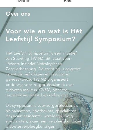
Marcel
Bas
Over ons
Voor wie en wat is Hét
Leefstijl Symposium?
Hét Leefstijl Symposium is een initiatief
van
Stichting TWINZ
, dit staat voor
TWents Initiatief Nefrologische
Zorgverbetering. De stichting is opgezet
vanuit de nefrologie- en vasculaire
geneeskunde. TWINZ organiseert
onderwijs voor zorgprofessionals over
diabetes mellitus, CVRM, obesitas,
hypertensie, leefstijl en nefrologie.
Dit symposium is voor zorgprofessionals
als huisartsen, apothekers, specialisten,
physician assistants, verpleegkundig
specialisten, algemeen verpleegkundigen,
diabetesverpleegkundigen,