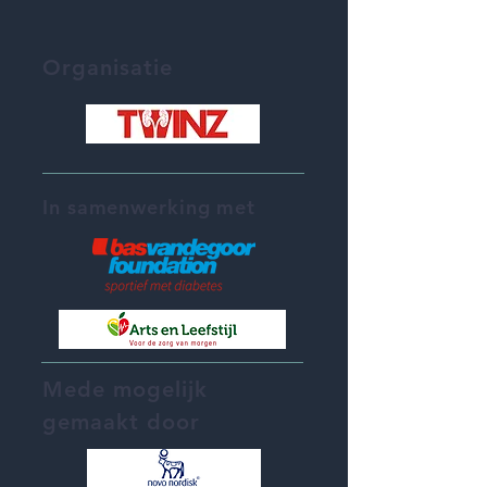
Organisatie
In samenwerking met
Mede mogelijk
gemaakt door